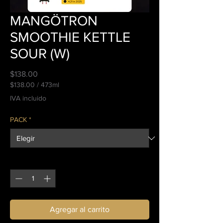
MANGÖTRON
SMOOTHIE KETTLE
SOUR (W)
Precio
$138.00
$138.00
/
473ml
$138.00
IVA incluido
por
473
PACK
*
Mililitro
Cantidad
*
Agregar al carrito