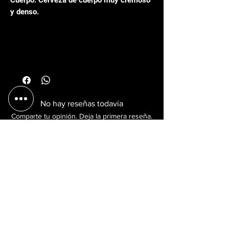
Cuerpo: Cerveza de cuerpo muy cremoso
y denso.
PRECIO DE VENTA SUGERIDO
$199
No hay reseñas todavía
Comparte tu opinión. Deja la primera reseña.
Dejar una reseña
y más
Efectivo Transferencia