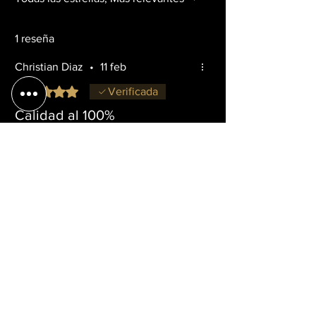
1 reseña
Christian Diaz
•
11 feb
Obtuvo 5 de 5 estrellas.
Verificada
Calidad al 100%
Me gustaron bastante las cervezas,
los estilos bien logrados y la
propuesta de cervezas es lo que más
me gustó
¿Te resultó útil?
Sí
y más