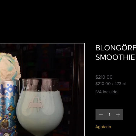
BLONGÖRF
SMOOTHIE 
Precio
$210.00
$210.00
/
473ml
$210.00
IVA incluido
por
473
Cantidad
*
Mililitro
Agotado