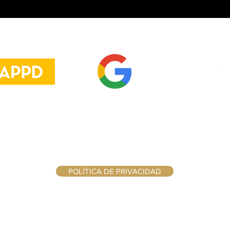
Danos tu opinión
en Google
Toluca , México
55 6857 5206
info@interstellar-brewery.com
POLÍTICA DE PRIVACIDAD